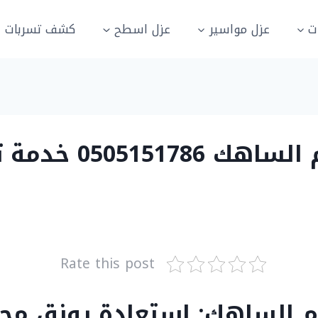
ت
عزل مواسير
عزل اسطح
كشف تسربات ال
شركة تنظيف مجالس ب
Rate this post
م الساهك: استعادة رونق مج