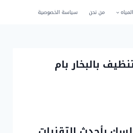
مياه
من نحن
سياسة الخصوصية
ام الساهك 0505151786 خدمة تنظيف بالبخار بام
لسك بأحدث التقنيات