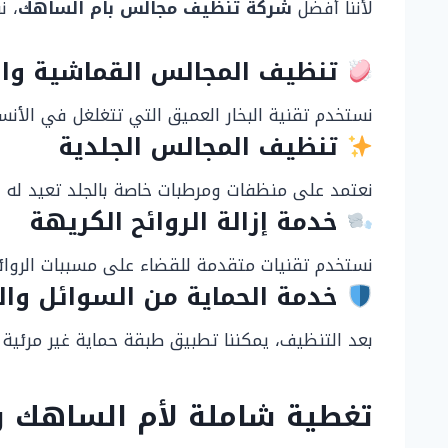
لأننا أفضل
شركة تنظيف مجالس بام الساهك
، ن
تنظيف المجالس القماشية وا
نستخدم تقنية البخار العميق التي تتغلغل في الأنسجة لتقتل 99.9% من الجراثيم وتزيل البقع الصعبة مع الحفاظ على
تنظيف المجالس الجلدية
نعتمد على منظفات ومرطبات خاصة بالجلد تعيد له ل
خدمة إزالة الروائح الكريهة
نستخدم تقنيات متقدمة للقضاء على مسببات الروائح 
خدمة الحماية من السوائل وال
بعد التنظيف، يمكننا تطبيق طبقة حماية غير مرئية 
تغطية شاملة لأم الساهك 