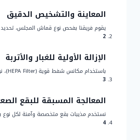
المعاينة والتشخيص الدقيق
يقوم فريقنا بفحص نوع قماش المجلس، تحديد طب
2
الإزالة الأولية للغبار والأتربة
باستخدام مكانس شفط قوية (HEPA Filter)، نزيل كل الأتربة والغبار السطحي والجزيئات الدقيقة من بين الألياف، لضمان فعالية التنظيف الرطب.
3
المعالجة المسبقة للبقع الصعب
نستخدم مذيبات بقع متخصصة وآمنة لكل نوع بقع
4